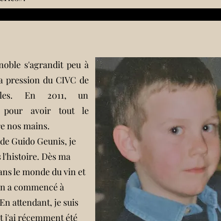
noble s'agrandit peu à
a pression du CIVC de
lles. En 2011, un
t pour avoir tout le
re nos mains.
 de Guido Geunis, je
l'histoire. Dès ma
ans le monde du vin et
ion a commencé à
 En attendant, je suis
et j'ai récemment été