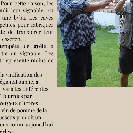
 Pour cette raison, les
ndir leur vignoble. En
r une bvba. Les caves
etites pour fabriquer
idé de transférer leur
Jesseren.
 tempête de grêle a
tie du vignoble. Les
t représenté moins de
la vinification des
gional oublié, a
variétés différentes
 fournies par
vergers d'arbres
 vin de pomme de la
usseux produit un
 Mieux connu aujourd'hui
erles».