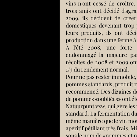
vins n'ont cessé de croître.
trois amis ont décidé d'agra
2009, ils décident de crée
domestiques devenant trop p
leurs produits, ils ont déc
production dans une ferme à 
À l'été 2008, une forte
endommagé la majeure par
récoltes de 2008 et 2009 on
1/3 du rendement normal.
Pour ne pas rester immobile, 
pommes standards, produit ré
recommencé. Des dizaines de 
de pommes «oubliées» ont été
Natuurpunt vzw, qui gère les 
standard. La fermentation du
même manière que le vin mo
apéritif pétillant très frais.
sous le nom de «pommes et p