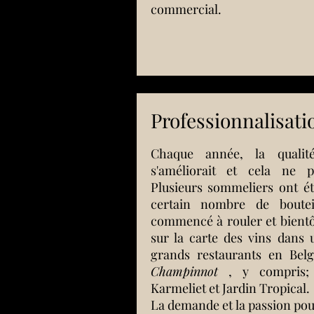
commercial.
Professionnalisati
Chaque année, la qualit
s'améliorait et cela ne p
Plusieurs sommeliers ont ét
certain nombre de boutei
commencé à rouler et bientôt
sur la carte des vins dans
grands restaurants en Bel
Champinnot
, y compris; 
Karmeliet et Jardin Tropical.
La demande et la passion pour