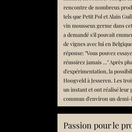
rencontre de nombreux prod
tels que Petit Pol et Alain Gu
vin mousseux germe dans cett
a demandé s'il pouvait emme
de vignes avec lui en Belgique,
réponse: "Vous pouvez essaye
réussirez jamais ..." Après pl
d'expérimentation, la possibil
Hoogveld à Jesseren. Les troi
un instant et ont réalisé leur
commun d'environ un demi-h
Passion pour le pr