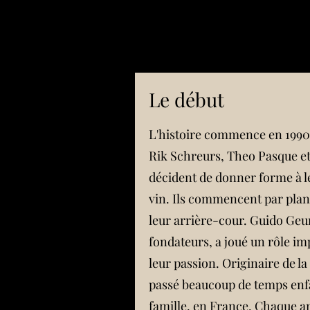
Le début
L'histoire commence en 1990 
Rik Schreurs, Theo Pasque e
décident de donner forme à l
vin. Ils commencent par plan
leur arrière-cour. Guido Geun
fondateurs, a joué un rôle im
leur passion. Originaire de 
passé beaucoup de temps enfa
famille, en France. Chaque an