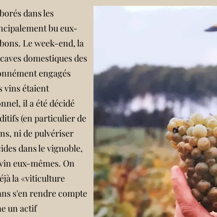
borés dans les
incipalement bu eux-
 bons. Le week-end, la
s caves domestiques des
ionnément engagés
 vins étaient
nel, il a été décidé
ditifs (en particulier de
ns, ni de pulvériser
ides dans le vignoble,
le vin eux-mêmes. On
éjà la «viticulture
sans s'en rendre compte
e un actif