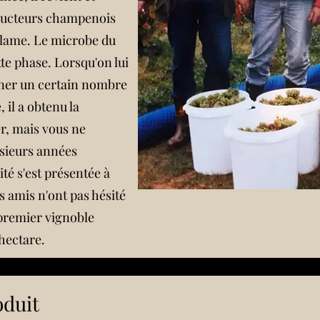
ucteurs champenois
illame. Le microbe du
e phase. Lorsqu'on lui
ner un certain nombre
 il a obtenu la
r, mais vous ne
usieurs années
ité s'est présentée à
s amis n'ont pas hésité
 premier vignoble
ectare.
oduit