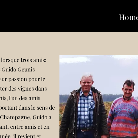
Hom
lorsque trois amis:
t Guido Geunis
eur passion pour le
ter des vignes dans
is, l'un des amis
portant dans le sens de
la Champagne, Guido a
nt, entre amis et en
née, il revient et