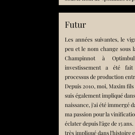
Futur
Les années suivantes, le vig
peu et le nom change sous l
Champinnot à Optimbu
investissement a été fai
processus de production ent
Depuis 2010, moi, Maxim fils
suis également impliqué dans 
naissance, j'ai été immergé d
ma passion pour la vinificat
éclater depuis l'âge de 15 ans.
très impliqué dans l'histoire 