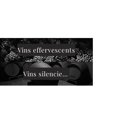
Vins effervescents
Vins silencieux
© 2020 par Wijndomein Optimbulles.